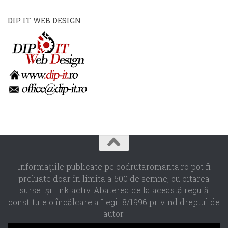
DIP IT WEB DESIGN
Informaţiile publicate pe codrutaromanta.ro pot fi
preluate doar în limita a 500 de semne, cu citarea
sursei şi link activ. Abaterea de la această regulă
constituie o încălcare a Legii 8/1996 privind dreptul de
autor.