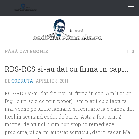
FĂRĂ CATEGORIE
0
RDS-RCS si-au dat cu firma in cap….
DE
CODRUTA
·
APRILIE 8, 2011
RCS-RDS şi-au dat din nou cu firma în cap. Am luat un
Digi (cum se zice prin popor)….am platit cu o factura
mai veche pe lunile ianuarie si februarie la o banca din
Reghin scanand codul de bare…..Asta a fost prin 2
martie…de atunci ii sun non stop sa remedieze
problema, pt ca mi-au taiat serviciul, dar in zadar. Ma