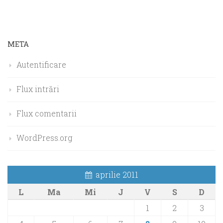
META
Autentificare
Flux intrări
Flux comentarii
WordPress.org
aprilie 2011
L
Ma
Mi
J
V
S
D
1
2
3