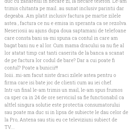
duc cu zaharelul in fiecare zi, la fiecare telefon. Le-am
trimis chitanta pe mail…au sunat inclusiv parintii dar
degeaba…Am platit inclusiv factura pe martie zilele
astea , factura ce nu e emisa in speranta ca se rezolva.
Neseriosii au ajuns dupa doua saptamani de telefoane
care consta bani sa-mi spuna ca contul in care am
bagat bani nu e al lor. Cum mama dracului sa nu fie al
lor atatat timp cat tanti caserita de la banca a scanat
de pe factura lor codul de bare? Dar a cui poate fi
contul? Poate a bunicii!!!
Ioiii…mi-am facut niste draci zilele astea pentru o
firma care isi bate joc de clienti cum au iei chef.
Intr-un final le-am trimis un mail, le-am spus frumos
ca sper ca in 24 de ore serviciul sa fie functionabil ca
altfel singura solutie este protectia consumatorului
sau poate ma duc si in lipsa de subiecte le dau celor de
la Pro, Antena sau stiu eu ce televiziuni subiect de
TV…..