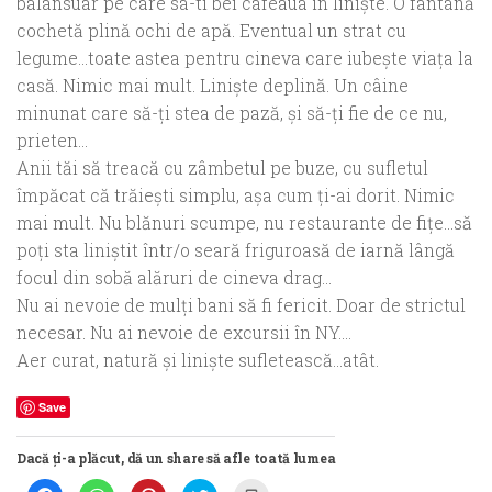
balansuar pe care sa-ti bei cafeaua în liniște. O fântână
cochetă plină ochi de apă. Eventual un strat cu
legume…toate astea pentru cineva care iubește viața la
casă. Nimic mai mult. Liniște deplină. Un câine
minunat care să-ți stea de pază, și să-ți fie de ce nu,
prieten…
Anii tăi să treacă cu zâmbetul pe buze, cu sufletul
împăcat că trăiești simplu, așa cum ți-ai dorit. Nimic
mai mult. Nu blănuri scumpe, nu restaurante de fițe…să
poți sta liniștit într/o seară friguroasă de iarnă lângă
focul din sobă alăruri de cineva drag…
Nu ai nevoie de mulți bani să fi fericit. Doar de strictul
necesar. Nu ai nevoie de excursii în NY….
Aer curat, natură și liniște sufletească…atât.
Save
Dacă ți-a plăcut, dă un share să afle toată lumea