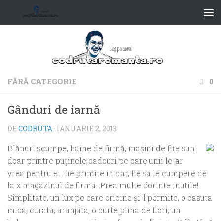
FĂRĂ CATEGORIE
0
Gânduri de iarnă
DE
CODRUTA
·
IANUARIE 2, 2013
Blănuri scumpe, haine de firmă, mașini de fițe sunt
doar printre puținele cadouri pe care unii le-ar
vrea pentru ei…fie primite in dar, fie sa le cumpere de
la x magazinul de firma…Prea multe dorinte inutile!
Simplitate, un lux pe care oricine și-l permite, o casuta
mica, curata, aranjata, o curte plina de flori, un