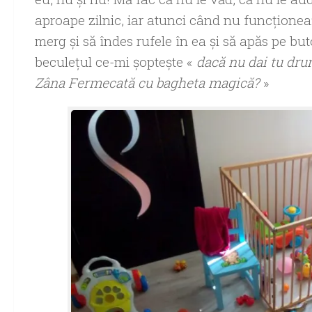
aproape zilnic, iar atunci când nu funcţionea
merg şi să îndes rufele în ea şi să apăs pe b
beculeţul ce-mi şopteşte «
dacă nu dai tu drum
Zâna Fermecată cu bagheta magică?
»