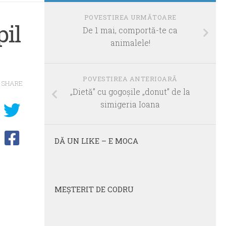
POVESTIREA URMĂTOARE
pil
De 1 mai, comportă-te ca
animalele!
POVESTIREA ANTERIOARĂ
SHARE
„Dietă” cu gogoşile „donut” de la
simigeria Ioana
DĂ UN LIKE – E MOCA
MEŞTERIT DE CODRU