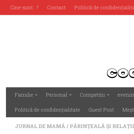
Cine sunt…?
Contact
Politică de confidenţialit
Familie
Personal
Competiţii
eveni
Politică de confidenţialitate
Guest Post
Meşt
JURNAL DE MAMĂ
/
PĂRINŢEALĂ ŞI RELAŢI