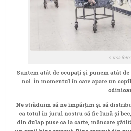
sursa foto
Suntem atât de ocupaţi şi punem atât de m
noi. În momentul în care apare un copil 
odinioar
Ne străduim să ne împărţim şi să distrib
ca totul în jurul nostru să fie lună şi bec
din dulap puse ca la carte, mâncare gătită 
un copil bine crescut. Bine crescut din pun