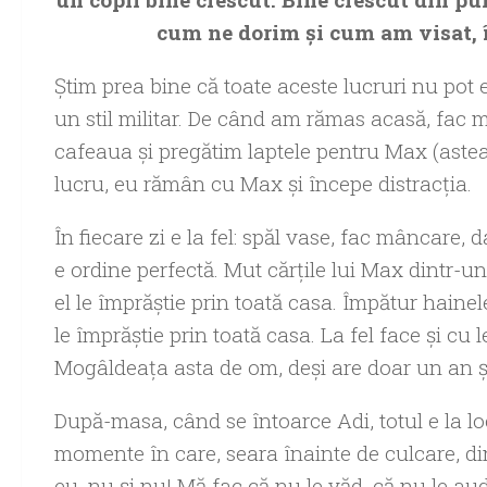
cum ne dorim şi cum am visat, î
Ştim prea bine că toate aceste lucruri nu pot ex
un stil militar. De când am rămas acasă, fac me
cafeaua şi pregătim laptele pentru Max (astea 
lucru, eu rămân cu Max şi începe distracţia.
În fiecare zi e la fel: spăl vase, fac mâncare, 
e ordine perfectă. Mut cărţile lui Max dintr-un l
el le împrăştie prin toată casa. Împătur hainele 
le împrăştie prin toată casa. La fel face şi cu 
Mogâldeaţa asta de om, deşi are doar un an şi d
După-masa, când se întoarce Adi, totul e la l
momente în care, seara înainte de culcare, d
eu, nu şi nu! Mă fac că nu le văd, că nu le au