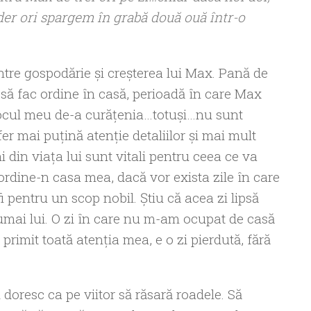
er ori spargem în grabă două ouă într-o
tre gospodărie și creșterea lui Max. Pană de
 să fac ordine în casă, perioadă în care Max
 jocul meu de-a curăţenia…totuşi…nu sunt
er mai puţină atenţie detaliilor şi mai mult
ni din viaţa lui sunt vitali pentru ceea ce va
ordine-n casa mea, dacă vor exista zile în care
fi pentru un scop nobil. Ştiu că acea zi lipsă
 numai lui. O zi în care nu m-am ocupat de casă
 primit toată atenţia mea, e o zi pierdută, fără
 doresc ca pe viitor să răsară roadele. Să