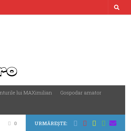
nturile lui MAXimilian
Gospodar amator
0
URMĂREȘTE: