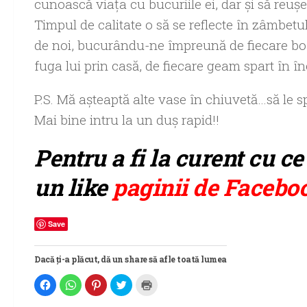
cunoască viaţa cu bucuriile ei, dar şi să reuş
Timpul de calitate o să se reflecte în zâmbetul 
de noi, bucurându-ne împreună de fiecare boa
fuga lui prin casă, de fiecare geam spart în î
P.S. Mă aşteaptă alte vase în chiuvetă…să le 
Mai bine intru la un duş rapid!!
Pentru a fi la curent cu ce
un like
paginii de Facebo
Save
Dacă ți-a plăcut, dă un share să afle toată lumea
Dă
Dă
Dă
Dă
Dă
clic
clic
clic
clic
clic
pentru
pentru
pentru
pentru
pentru