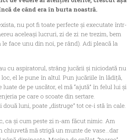
ncă de când era în burta noastră.
ista, nu pot fi toate perfecte şi executate într-
reu aceleaşi lucruri, zi de zi: ne trezim, bem
le face unu din noi, pe rând). Adi pleacă la
dau cu aspiratorul, strâng jucării şi niciodată nu
oc, el le pune în altul. Pun jucăriile în lădiţă,
luate de pe uscător, el mă “ajută” în felul lui şi
lenjeria pe care o scoate din sertare.
ouă luni, poate „distruge” tot ce-i stă în cale.
oc, ca şi cum peste zi n-am făcut nimic. Am
in chiuvetă mă strigă un munte de vase…dar
d până dimineaţa. Maşina de spălat, “toarce”