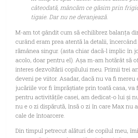
câteodată, mâncăm ce găsim prin frigid
tigaie. Dar nu ne deranjează.
M-am tot gândit cum să echilibrez balanța din
curând eram prea atentă la detalii, încercând
rămânea singur. (asta chiar dacă-l implic în
acolo, doar pentru el). Aşa m-am hotărât să of
interes dezvoltării copilului meu. Primii trei a
deveni pe viitor. Asadar, dacă nu va fi mereu 
jucăriile vor fi împrăştiate prin toată casa, va 
pentru activităţile casei, am dedicat-o lui şi
nu e o zi dispărută, însă o zi în care Max nu a
cale de întoarcere.
Din timpul petrecut alături de copilul meu, îmi