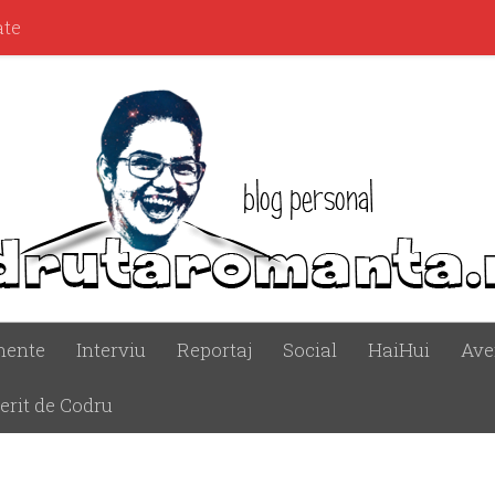
ate
mente
Interviu
Reportaj
Social
HaiHui
Ave
erit de Codru
I