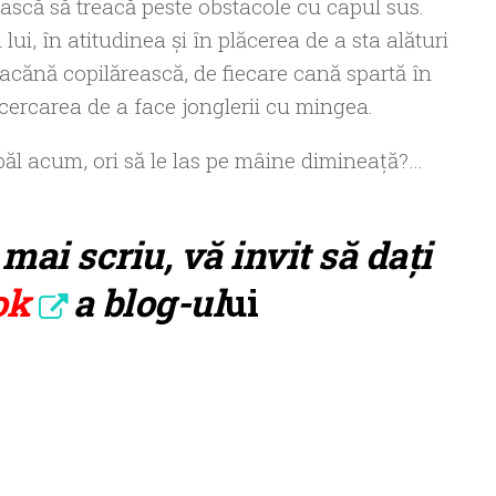
ească să treacă peste obstacole cu capul sus.
lui, în atitudinea şi în plăcerea de a sta alături
cănă copilărească, de fiecare cană spartă în
ncercarea de a face jonglerii cu mingea.
spăl acum, ori să le las pe mâine dimineaţă?…
 mai scriu, vă invit să da
ț
i
ok
a blog-ul
ui