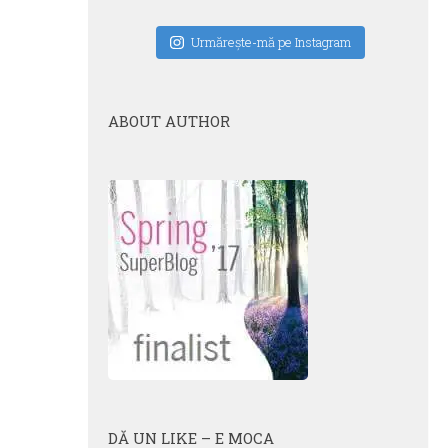
Urmăreşte-mă pe Instagram
ABOUT AUTHOR
DĂ UN LIKE – E MOCA