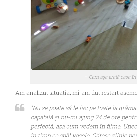
– Cam aşa arată casa înt
Am analizat situaţia, mi-am dat restart asem
“
Nu se poate să le fac pe toate la grăma
capabilă şi nu-mi ajung 24 de ore pentru
perfectă, aşa cum vedem în filme. Uneo
în timp ce spăl vasele. Gătesc zilnic pe