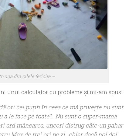
r-una din zilele fericite –
eni unui calculator cu probleme şi mi-am spus:
dă ori cel puţin în ceea ce mă priveşte nu sunt
 a le face pe toate”
. Nu sunt o super-mama
ri ard mâncarea, uneori distrug câte-un pahar
ntru Max de trei ori pe zi…chiar dacă noi doi,