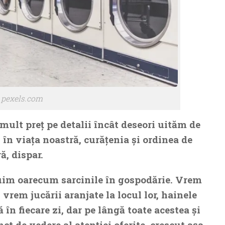
: pexels.com
ult preţ pe detalii încât deseori uităm de
în viaţa noastră, curăţenia şi ordinea de
ă, dispar.
uim oarecum sarcinile în gospodărie. Vrem
, vrem jucării aranjate la locul lor, hainele
în fiecare zi, dar pe lângă toate acestea şi
ct de vedere al atenţiei oferite, crescut aşa