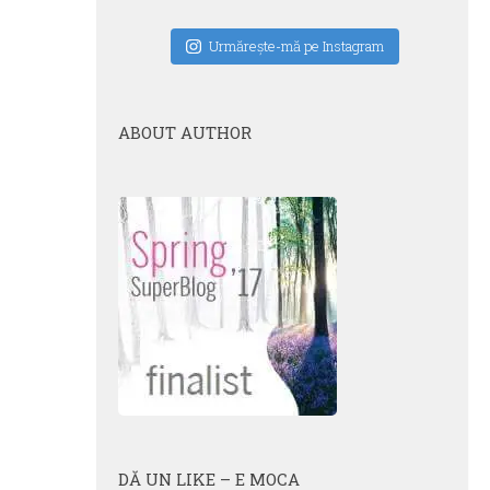
Urmăreşte-mă pe Instagram
ABOUT AUTHOR
DĂ UN LIKE – E MOCA