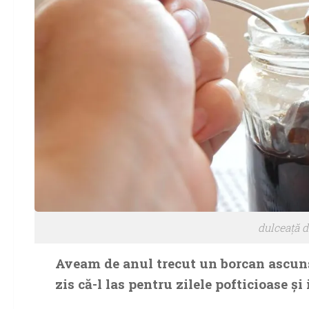
dulceaţă d
Aveam de anul trecut un borcan ascun
zis că-l las pentru zilele pofticioase şi 