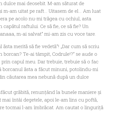
un dulce mai deosebit. M-am săturat de
i m-am uitat pe raft… Uitasem de el… Am luat
e era pe acolo nu-mi trăgea cu ochiul, asta
capătul raftului. Ce să fie, ce să fie? Un
ianaaa, m-ai salvat” mi-am zis cu voce tare.
 ăsta merită să fie vedetă”! „Dar cum să scriu
n borcan? Te-ai tâmpit, Codrule!?” se aude o
 prin capul meu. Dar trebuie, trebuie să o fac
ă borcanul ăsta a făcut minuni, potolindu-mi
 din căutarea mea nebună după un dulce
făcut grăbită, renunţând la bunele maniere şi
mai întâi degetele, apoi le-am lins cu poftă,
e tocmai l-am îmbrăcat. Am cautat o linguriţă