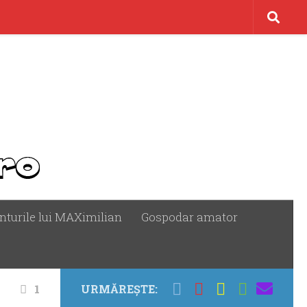
nturile lui MAXimilian
Gospodar amator
1
URMĂREȘTE: