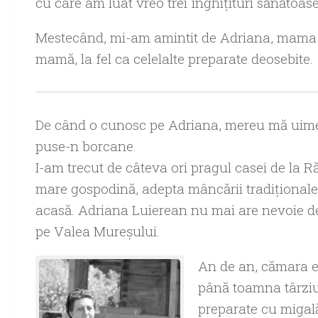
cu care am luat vreo trei înghiţituri sănătoase
Mestecând, mi-am amintit de Adriana, mama a
mamă, la fel ca celelalte preparate deosebite.
De când o cunosc pe Adriana, mereu mă uimeşte
puse-n borcane.
I-am trecut de câteva ori pragul casei de la R
mare gospodină, adepta mâncării tradiţionale
acasă. Adriana Luierean nu mai are nevoie de n
pe Valea Mureşului.
An de an, cămara ei
până toamna târziu
preparate cu migal