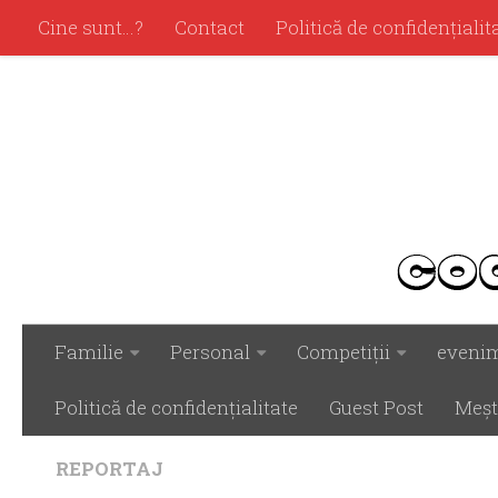
Cine sunt…?
Contact
Politică de confidenţialit
Familie
Personal
Competiţii
eveni
Politică de confidenţialitate
Guest Post
Meşt
REPORTAJ