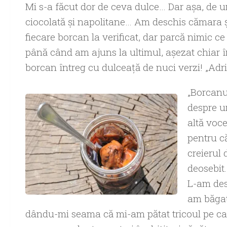
Mi s-a făcut dor de ceva dulce… Dar aşa, de 
ciocolată şi napolitane… Am deschis cămara ş
fiecare borcan la verificat, dar parcă nimic c
până când am ajuns la ultimul, aşezat chiar în 
borcan întreg cu dulceaţă de nuci verzi! „Adr
„Borcanul
despre u
altă voce
pentru c
creierul
deosebit.
L-am des
am băgat 
dându-mi seama că mi-am pătat tricoul pe car