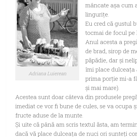
mâncate aşa cum am
linguriţe.
Eu cred că gustul b
tocmai de focul pe 
Anul acesta a pregă
de brad, sirop de m
păpădie, dar şi neli
îmi place dulceaţa 
Adriana Luierean
prima porţie mi-a f
şi mai mare).
Acestea sunt doar câteva din produsele pregăti
imediat ce vor fi bune de cules, se va ocupa ş
fructe aduse de la munte.
Şi uite că până am scris textul ăsta, am termi
dacă vă place dulceaţa de nuci ori sunteţi con