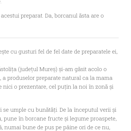
.
cestui preparat. Da, borcanul ăsta are o
 cu gusturi fel de fel date de preparatele ei,
ăstoliţa (judeţul Mureş) şi-am găsit acolo o
, a produselor preparate natural ca la mama
ici o prezentare, cel puţin la noi în zonă şi
 se umple cu bunătăţi. De la începutul verii şi
, pune în borcane fructe şi legume proaspete,
ă, numai bune de pus pe pâine ori de ce nu,