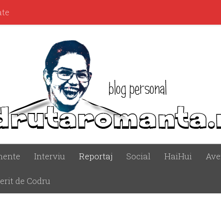
ate
mente
Interviu
Reportaj
Social
HaiHui
Ave
erit de Codru