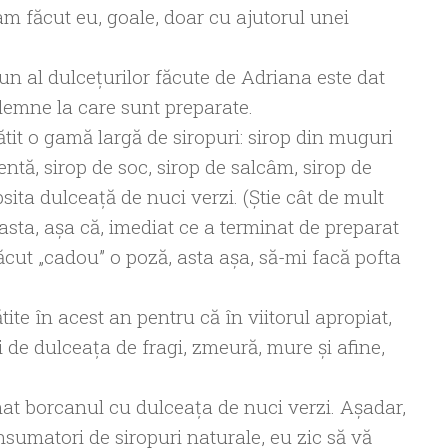
 făcut eu, goale, doar cu ajutorul unei
un al dulceţurilor făcute de Adriana este dat
lemne la care sunt preparate.
tit o gamă largă de siropuri: sirop din muguri
entă, sirop de soc, sirop de salcâm, sirop de
psita dulceaţă de nuci verzi. (Ştie cât de mult
asta, aşa că, imediat ce a terminat de preparat
ăcut „cadou” o poză, asta aşa, să-mi facă pofta
te în acest an pentru că în viitorul apropiat,
i de dulceaţa de fragi, zmeură, mure şi afine,
nat borcanul cu dulceaţa de nuci verzi. Aşadar,
sumatori de siropuri naturale, eu zic să vă