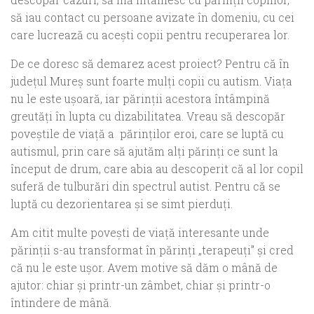
să iau contact cu persoane avizate în domeniu, cu cei
care lucrează cu aceşti copii pentru recuperarea lor.
De ce doresc să demarez acest proiect? Pentru că în
judeţul Mureş sunt foarte mulţi copii cu autism. Viaţa
nu le este uşoară, iar părinţii acestora întâmpină
greutăţi în lupta cu dizabilitatea. Vreau să descopăr
poveştile de viaţă a părinţilor eroi, care se luptă cu
autismul, prin care să ajutăm alţi părinţi ce sunt la
început de drum, care abia au descoperit că al lor copil
suferă de tulburări din spectrul autist. Pentru că se
luptă cu dezorientarea şi se simt pierduţi.
Am citit multe poveşti de viaţă interesante unde
părinţii s-au transformat în părinţi „terapeuţi” şi cred
că nu le este uşor. Avem motive să dăm o mână de
ajutor: chiar şi printr-un zâmbet, chiar şi printr-o
întindere de mână.