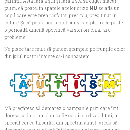
părinţii. Asta fără a ştii şi fără a sta să cuget măcar
puţin, că poate, în spatele acelor crize
NU
se află un
copil care este prea răsfăţat, prea rău, prea ţinut în
palme! Şi că poate acel copil pur şi simplu trece peste
o perioadă dificilă specifică vârstei ori chiar are
probleme…
Ne place tare mult să punem ştampile pe frunţile celor
din jurul nostru înainte să-i cunoaştem…
Mă pregătesc să demarez o campanie prin care îmi
doresc ca în prim plan să fie copiii cu dizabilităţi, în
special cei cu tulburări din spectrul autist. Vreau să
descopăr cazuri, să mă întâlnesc cu părinţii copiilor,