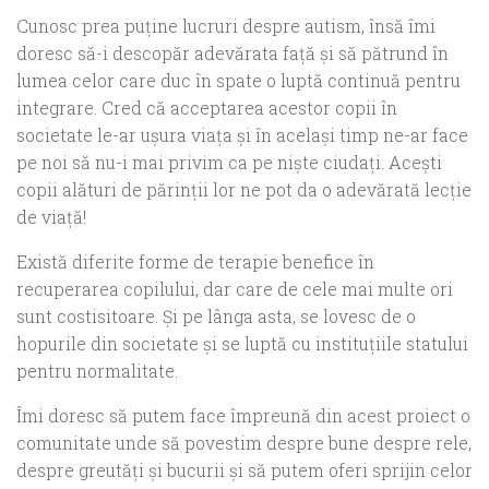
Cunosc prea puţine lucruri despre autism, însă îmi
doresc să-i descopăr adevărata faţă şi să pătrund în
lumea celor care duc în spate o luptă continuă pentru
integrare. Cred că acceptarea acestor copii în
societate le-ar uşura viaţa şi în acelaşi timp ne-ar face
pe noi să nu-i mai privim ca pe nişte ciudaţi. Aceşti
copii alături de părinţii lor ne pot da o adevărată lecţie
de viaţă!
Există diferite forme de terapie benefice în
recuperarea copilului, dar care de cele mai multe ori
sunt costisitoare. Şi pe lânga asta, se lovesc de o
hopurile din societate şi se luptă cu instituţiile statului
pentru normalitate.
Îmi doresc să putem face împreună din acest proiect o
comunitate unde să povestim despre bune despre rele,
despre greutăţi şi bucurii şi să putem oferi sprijin celor