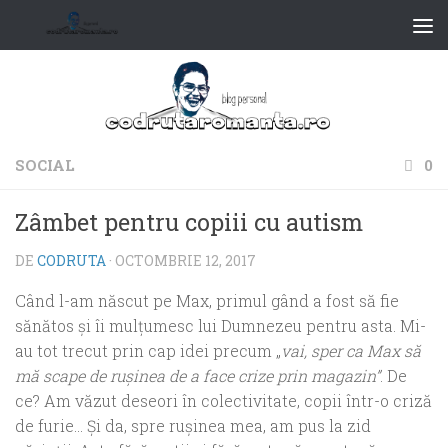
SOCIAL
0
Zâmbet pentru copiii cu autism
DE
CODRUTA
·
OCTOMBRIE 12, 2017
Când l-am născut pe Max, primul gând a fost să fie
sănătos şi îi mulţumesc lui Dumnezeu pentru asta. Mi-
au tot trecut prin cap idei precum „
vai, sper ca Max să
mă scape de ruşinea de a face crize prin magazin”
. De
ce? Am văzut deseori în colectivitate, copii într-o criză
de furie… Şi da, spre ruşinea mea, am pus la zid