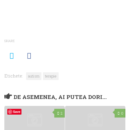
fereastră
nouă)
fereastră
fereastră
nouă)
nouă)
nouă)
SHARE
Etichete:
autism
terapie
DE ASEMENEA, AI PUTEA DORI...
Save
2
0