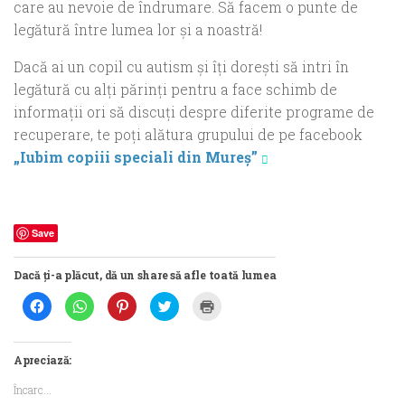
care au nevoie de îndrumare. Să facem o punte de
legătură între lumea lor şi a noastră!
Dacă ai un copil cu autism şi îţi doreşti să intri în
legătură cu alţi părinţi pentru a face schimb de
informaţii ori să
discuţi despre diferite programe de
recuperare,
te poţi alătura grupului de pe facebook
„Iubim copiii speciali din Mureş”
Save
Dacă ți-a plăcut, dă un share să afle toată lumea
Dă
Dă
Dă
Dă
Dă
clic
clic
clic
clic
clic
pentru
pentru
pentru
pentru
pentru
a
partajare
a
a
a
partaja
pe
partaja
partaja
imprima(Se
pe
WhatsApp(Se
pe
pe
deschide
Apreciază:
Facebook(Se
deschide
Pinterest(Se
Twitter(Se
într-
deschide
într-
deschide
deschide
o
Încarc...
într-
o
într-
într-
fereastră
o
fereastră
o
o
nouă)