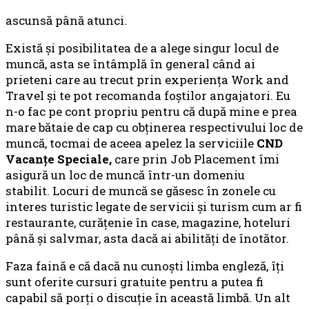
ascunsă până atunci.
Există şi posibilitatea de a alege singur locul de
muncă, asta se întâmplă în general când ai
prieteni care au trecut prin experienţa Work and
Travel şi te pot recomanda foştilor angajatori. Eu
n-o fac pe cont propriu pentru că după mine e prea
mare bătaie de cap cu obţinerea respectivului loc de
muncă, tocmai de aceea apelez la serviciile
CND
Vacanţe Speciale,
care prin Job Placement îmi
asigură un loc de muncă într-un domeniu
stabilit. Locuri de muncă se găsesc în zonele cu
interes turistic legate de servicii şi turism cum ar fi
restaurante, curăţenie în case, magazine, hoteluri
până şi salvmar, asta dacă ai abilităţi de înotător.
Faza faină e că dacă nu cunoşti limba engleză, îţi
sunt oferite cursuri gratuite pentru a putea fi
capabil să porţi o discuţie în această limbă. Un alt