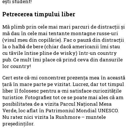
eşti student!
Petrecerea timpului liber
Mă plimb prin cele mai mari parcuri de distracţii şi
mă dau în cele mai tentante montagne russe-uri
(visul meu din copilărie). Fac o pauză din distracţii
la o halbă de bere (chiar dacă americanii îmi stau
cu tăvile întise pline de wisky) într-un country
pub. Ce mult îmi place că prind ceva din dansurile
lor country!
Cert este că-mi concentrez prezenţa mea în această
ţară în mare parte pe vizitat. Lucrez, dar tot timpul
liber îl folosesc pentru a-mi satisface curiozităţile
turistice. Fotografiez tot ce se poate mai ales că am
posibilitatea de a vizita Parcul Naţional Mesa
Verde, loc aflat în Patrimoniul Mondial UNESCO.
Nu ratez nici vizita la Rushmore – muntele
preşedinţilor.