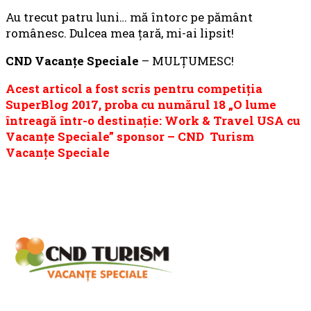
Au trecut patru luni… mă întorc pe pământ
românesc. Dulcea mea ţară, mi-ai lipsit!
CND Vacan
ț
e Speciale
– MULŢUMESC!
Acest articol a fost scris pentru competiţia
SuperBlog 2017, proba cu numărul 18 „O lume
întreagă într-o destina
ț
ie: Work & Travel USA cu
Vacan
ț
e Speciale” sponsor – CND Turism
Vacan
ț
e Speciale