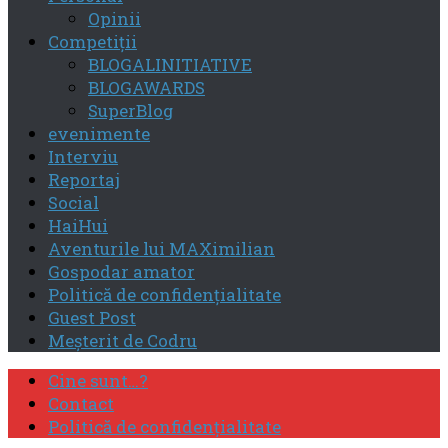
Opinii
Competiţii
BLOGALINITIATIVE
BLOGAWARDS
SuperBlog
evenimente
Interviu
Reportaj
Social
HaiHui
Aventurile lui MAXimilian
Gospodar amator
Politică de confidenţialitate
Guest Post
Meşterit de Codru
Cine sunt…?
Contact
Politică de confidenţialitate