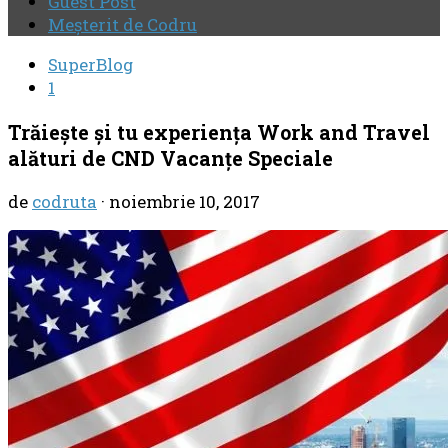
Guest Post
Meşterit de Codru
SuperBlog
1
Trăieşte şi tu experienţa Work and Travel
alături de CND Vacanțe Speciale
de
codruta
·
noiembrie 10, 2017