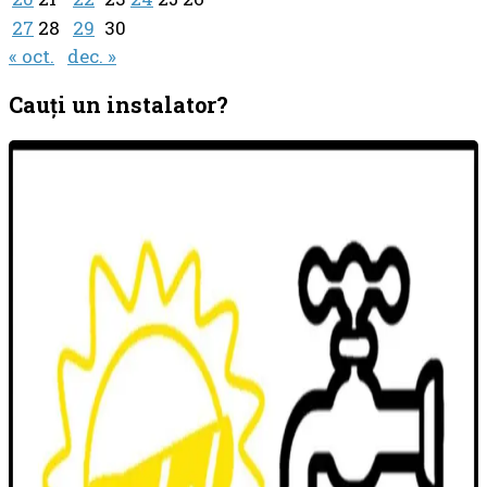
27
28
29
30
« oct.
dec. »
Cauţi un instalator?