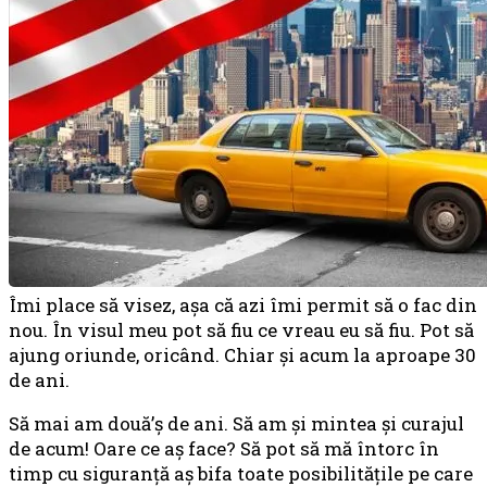
Îmi place să visez, aşa că azi îmi permit să o fac din
nou. În visul meu pot să fiu ce vreau eu să fiu. Pot să
ajung oriunde, oricând. Chiar şi acum la aproape 30
de ani.
Să mai am două’ş de ani. Să am şi mintea şi curajul
de acum! Oare ce aş face? Să pot să mă întorc în
timp cu siguranţă aş bifa toate posibilităţile pe care