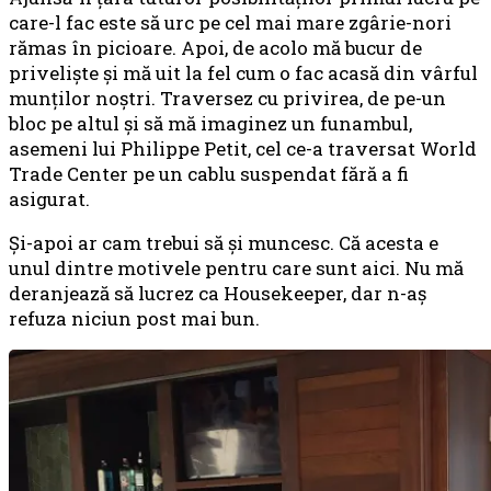
care-l fac este să urc pe cel mai mare zgârie-nori
rămas în picioare. Apoi, de acolo mă bucur de
privelişte şi mă uit la fel cum o fac acasă din vârful
munţilor noştri. Traversez cu privirea, de pe-un
bloc pe altul şi să mă imaginez un funambul,
asemeni lui Philippe Petit, cel ce-a traversat World
Trade Center pe un cablu suspendat fără a fi
asigurat.
Şi-apoi ar cam trebui să şi muncesc. Că acesta e
unul dintre motivele pentru care sunt aici. Nu mă
deranjează să lucrez ca Housekeeper, dar n-aş
refuza niciun post mai bun.