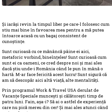
Şi iarăşi revin la timpul liber pe care-l folosesc cum
stiu mai bine în favoarea mea pentru a mă putea
întoarce acasă cu un bagaj consistent de
cunoştinţe.
Sunt curioasă cu ce mănâncă pâine ei aici,
metaforic vorbind, bineînţeles! Sunt curioasă cum
sunt ei ca oameni, ce cred despre noi şi mai ales
dacă ştiu unde-i România când le pun în mână o
hartă. M-ar face fericită acest lucru! Sunt sigură că
am să descopăr aici altă viaţă, alte mentalităţi.
Prin programul Work & Travel USA derulat de
Vacanțe Speciale munceşti şi călătoreşti timp de
patru luni. Fain, aşa-i? Să ai o astfel de experienţă
care nu pică mereu din cer! Şi mai ales atunci când