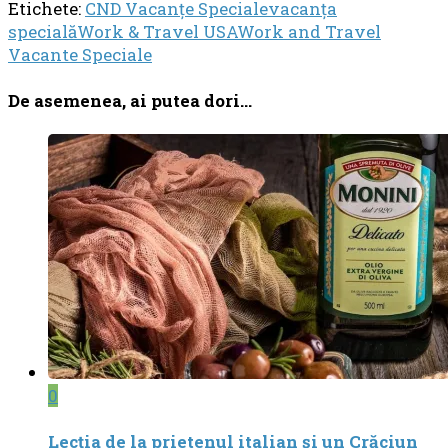
Etichete:
CND Vacanțe Speciale
vacanţa
specială
Work & Travel USA
Work and Travel
Vacante Speciale
De asemenea, ai putea dori...
0
Lecția de la prietenul italian și un Crăciun