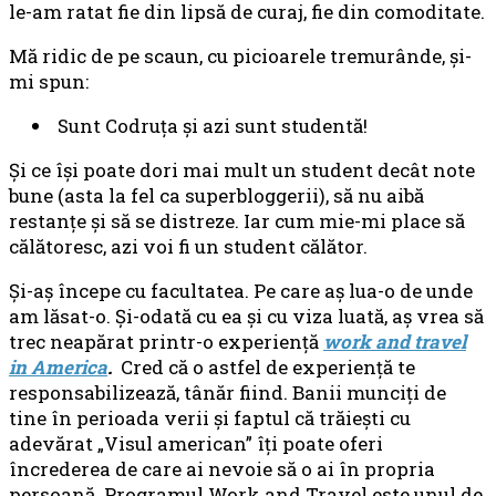
le-am ratat fie din lipsă de curaj, fie din comoditate.
Mă ridic de pe scaun, cu picioarele tremurânde, şi-
mi spun:
Sunt Codruţa şi azi sunt studentă!
Şi ce îşi poate dori mai mult un student decât note
bune (asta la fel ca superbloggerii), să nu aibă
restanţe şi să se distreze. Iar cum mie-mi place să
călătoresc, azi voi fi un student călător.
Şi-aş începe cu facultatea. Pe care aş lua-o de unde
am lăsat-o. Şi-odată cu ea şi cu viza luată, aş vrea să
trec neapărat printr-o experienţă
work and travel
in America
.
Cred că o astfel de experienţă te
responsabilizează, tânăr fiind. Banii munciţi de
tine în perioada verii şi faptul că trăieşti cu
adevărat „Visul american” îţi poate oferi
încrederea de care ai nevoie să o ai în propria
persoană. Programul Work and Travel este unul de