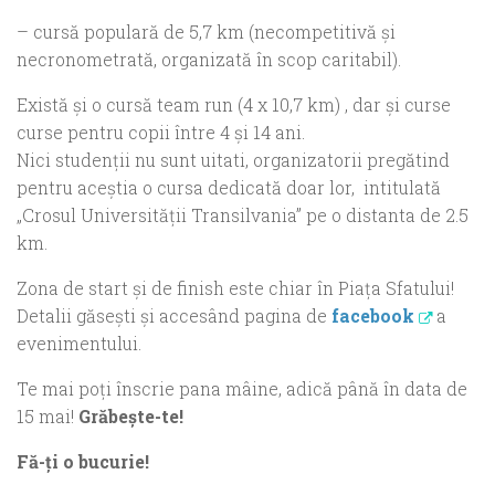
– cursă populară de 5,7 km (necompetitivă și
necronometrată, organizată în scop caritabil).
Există şi o cursă team run (4 x 10,7 km) , dar şi curse
curse pentru copii între 4 și 14 ani.
Nici studenții nu sunt uitati, organizatorii pregătind
pentru aceștia o cursa dedicată doar lor, intitulată
„Crosul Universităţii Transilvania” pe o distanta de 2.5
km.
Zona de start şi de finish este chiar în Piaţa Sfatului!
Detalii găseşti şi accesând pagina de
facebook
a
evenimentului.
Te mai poți înscrie pana mâine, adică până în data de
15 mai!
Grăbește-te!
Fă-ţi o bucurie!