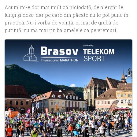
Acum mi-e dor mai mult ca niciodată, de alergările
lungi şi dese, dar pe care din păcate nu le pot pune în
practică. Nu-i vorba de voinţă, ci mai de grabă de
putinţă: nu mă mai ţin balamelele ca pe vremuri.