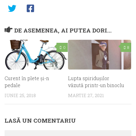
DE ASEMENEA, AI PUTEA DORI...
0
8
Curent în plete şi-n
Lupta spiridușilor
pedale
văzută printr-un binoclu
IUNIE 25, 2018
MARTIE 27, 2021
LASĂ UN COMENTARIU