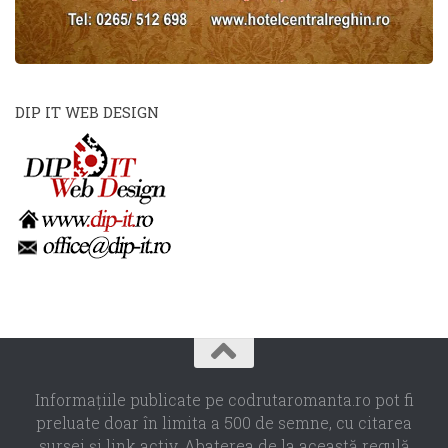
DIP IT WEB DESIGN
Informaţiile publicate pe codrutaromanta.ro pot fi
preluate doar în limita a 500 de semne, cu citarea
sursei şi link activ. Abaterea de la această regulă