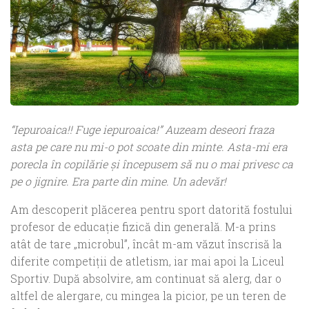
“Iepuroaica!! Fuge iepuroaica!” Auzeam deseori fraza
asta pe care nu mi-o pot scoate din minte. Asta-mi era
porecla în copilărie şi începusem să nu o mai privesc ca
pe o jignire. Era parte din mine. Un adevăr!
Am descoperit plăcerea pentru sport datorită fostului
profesor de educație fizică din generală. M-a prins
atât de tare „microbul”, încât m-am văzut înscrisă la
diferite competiții de atletism, iar mai apoi la Liceul
Sportiv. După absolvire, am continuat să alerg, dar o
altfel de alergare, cu mingea la picior, pe un teren de