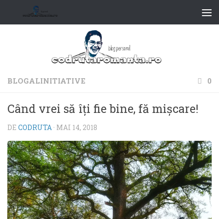
BLOGALINITIATIVE
0
Când vrei să îți fie bine, fă mișcare!
DE
CODRUTA
·
MAI 14, 2018