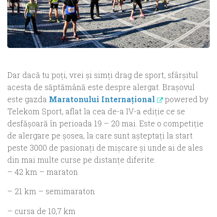
Dar dacă tu poţi, vrei şi simți drag de sport, sfârșitul
acesta de săptămână este despre alergat. Brașovul
este gazda
Maratonului Internațional
powered by
Telekom Sport, aflat la cea de-a IV-a ediţie ce se
desfăşoară în perioada 19 – 20 mai. Este o competiție
de alergare pe şosea, la care sunt aşteptaţi la start
peste 3000 de pasionaţi de mişcare şi unde ai de ales
din mai multe curse pe distanţe diferite:
– 42 km – maraton
– 21 km – semimaraton
– cursa de 10,7 km