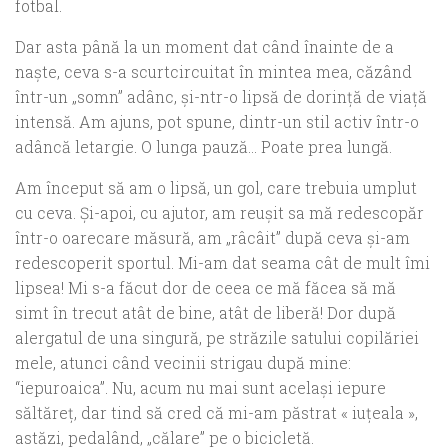
fotbal.
Dar asta până la un moment dat când înainte de a
naşte, ceva s-a scurtcircuitat în mintea mea, căzând
într-un „somn” adânc, și-ntr-o lipsă de dorință de viaţă
intensă. Am ajuns, pot spune, dintr-un stil activ într-o
adâncă letargie. O lunga pauză… Poate prea lungă.
Am început să am o lipsă, un gol, care trebuia umplut
cu ceva. Și-apoi, cu ajutor, am reușit sa mă redescopăr
într-o oarecare măsură, am „râcâit” după ceva și-am
redescoperit sportul. Mi-am dat seama cât de mult îmi
lipsea! Mi s-a făcut dor de ceea ce mă făcea să mă
simt în trecut atât de bine, atât de liberă! Dor după
alergatul de una singură, pe străzile satului copilăriei
mele, atunci când vecinii strigau după mine:
“iepuroaica”. Nu, acum nu mai sunt același iepure
săltăreț, dar tind să cred că mi-am păstrat « iuţeala »,
astăzi, pedalând, „călare” pe o bicicletă.