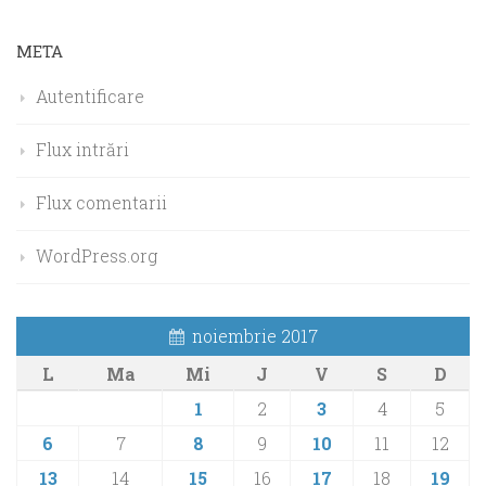
META
Autentificare
Flux intrări
Flux comentarii
WordPress.org
noiembrie 2017
L
Ma
Mi
J
V
S
D
1
2
3
4
5
6
7
8
9
10
11
12
13
14
15
16
17
18
19