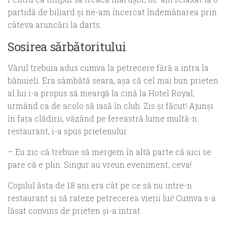
partidă de biliard şi ne-am încercat îndemânarea prin
câteva aruncări la darts.
Sosirea sărbătoritului
Vărul trebuia adus cumva la petrecere fără a intra la
bănuieli. Era sâmbătă seara, aşa că cel mai bun prieten
al lui i-a propus să meargă la cină la Hotel Royal,
urmând ca de acolo să iasă în club. Zis şi făcut! Ajunşi
în faţa clădirii, văzând pe fereastră lume multă-n
restaurant, i-a spus prietenului:
–
Eu zic că trebuie să mergem în altă parte că aici se
pare că e plin. Singur au vreun eveniment, ceva!
Copilul ăsta de 18 ani era cât pe ce să nu intre-n
restaurant şi să rateze petrecerea vieţii lui! Cumva s-a
lăsat convins de prieten şi-a intrat.