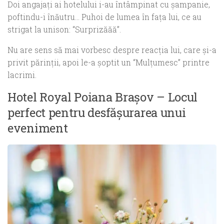
Doi angajaţi ai hotelului i-au întâmpinat cu şampanie,
poftindu-i înăutru… Puhoi de lumea în faţa lui, ce au
strigat la unison:
“Surprizăăă”.
Nu are sens să mai vorbesc despre reacţia lui, care şi-a
privit părinţii, apoi le-a şoptit un “Mulţumesc” printre
lacrimi.
Hotel Royal Poiana Braşov – Locul
perfect pentru desfă
ș
urarea unui
eveniment