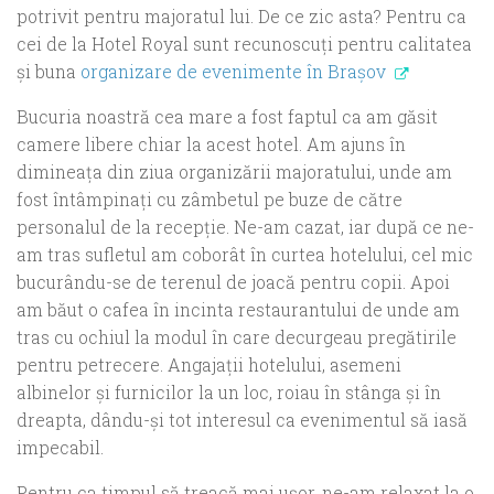
potrivit pentru majoratul lui. De ce zic asta? Pentru ca
cei de la Hotel Royal sunt recunoscuţi pentru calitatea
și buna
organizare de evenimente în Braşov
Bucuria noastră cea mare a fost faptul ca am găsit
camere libere chiar la acest hotel. Am ajuns în
dimineața din ziua organizării majoratului, unde am
fost întâmpinați cu zâmbetul pe buze de către
personalul de la recepție. Ne-am cazat, iar după ce ne-
am tras sufletul am coborât în curtea hotelului, cel mic
bucurându-se de terenul de joacă pentru copii. Apoi
am băut o cafea în incinta restaurantului de unde am
tras cu ochiul la modul în care decurgeau pregătirile
pentru petrecere. Angajații hotelului, asemeni
albinelor şi furnicilor la un loc, roiau în stânga și în
dreapta, dându-și tot interesul ca evenimentul să iasă
impecabil.
Pentru ca timpul să treacă mai uşor, ne-am relaxat la o