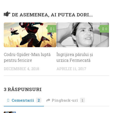
DE ASEMENEA, AI PUTEA DORI...
1
0
Îngrijirea părului şi
Codru-Spider-Man luptă
urzica Fermecată
pentru fericire
APRILIE 11, 2017
DECEMBRIE 4, 2018
3 RĂSPUNSURI
Comentarii
2
Pingback-uri
1