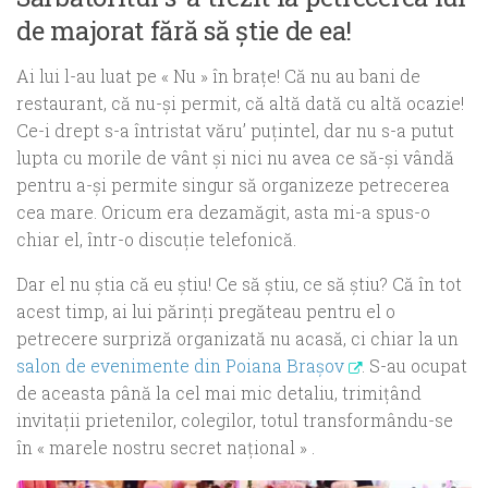
de majorat fără să ştie de ea!
Ai lui l-au luat pe « Nu » în braţe! Că nu au bani de
restaurant, că nu-şi permit, că altă dată cu altă ocazie!
Ce-i drept s-a întristat văru’ puţintel, dar nu s-a putut
lupta cu morile de vânt şi nici nu avea ce să-şi vândă
pentru a-şi permite singur să organizeze petrecerea
cea mare. Oricum era dezamăgit, asta mi-a spus-o
chiar el, într-o discuţie telefonică.
Dar el nu ştia că eu ştiu! Ce să ştiu, ce să ştiu? Că în tot
acest timp, ai lui părinţi pregăteau pentru el o
petrecere surpriză organizată nu acasă, ci chiar la un
salon de evenimente din Poiana Braşov
.
S-au ocupat
de aceasta până la cel mai mic detaliu, trimiţând
invitaţii prietenilor, colegilor, totul transformându-se
în « marele nostru secret naţional » .