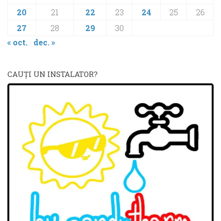
20
21
22
23
24
25
26
27
28
29
30
« oct.
dec. »
CAUŢI UN INSTALATOR?