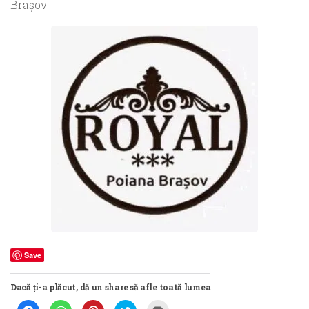
Braşov
Save
Dacă ți-a plăcut, dă un share să afle toată lumea
Dă
Dă
Dă
Dă
Dă