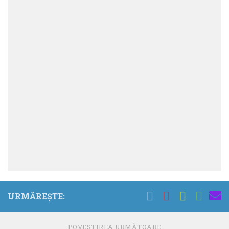
URMĂREȘTE:
POVESTIREA URMĂTOARE