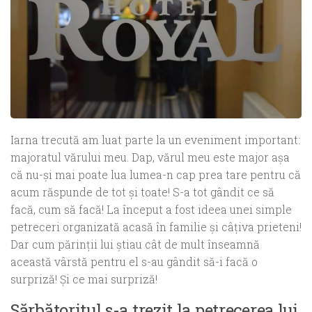
Iarna trecută am luat parte la un eveniment important:
majoratul vărului meu. Dap, vărul meu este major aşa
că nu-şi mai poate lua lumea-n cap prea tare pentru că
acum răspunde de tot şi toate! S-a tot gândit ce să
facă, cum să facă! La început a fost ideea unei simple
petreceri organizată acasă în familie şi câţiva prieteni!
Dar cum părinţii lui ştiau cât de mult înseamnă
această vârstă pentru el s-au gândit să-i facă o
surpriză! Şi ce mai surpriză!
Sărbătoritul s-a trezit la petrecerea lui