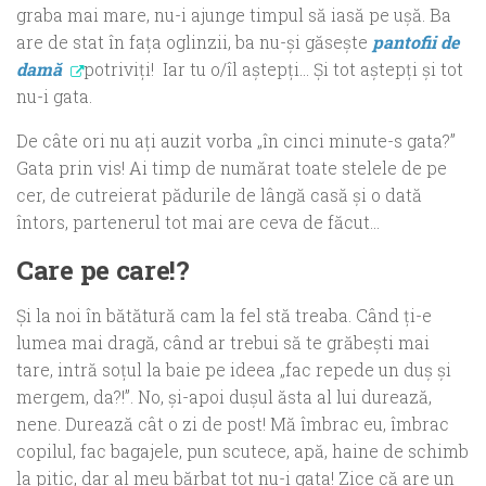
graba mai mare, nu-i ajunge timpul să iasă pe uşă. Ba
are de stat în faţa oglinzii, ba nu-şi găseşte
pantofii de
damă
potriviţi! Iar tu o/îl aştepţi… Şi tot aştepţi şi tot
nu-i gata.
De câte ori nu aţi auzit vorba „în cinci minute-s gata?”
Gata prin vis! Ai timp de numărat toate stelele de pe
cer, de cutreierat pădurile de lângă casă şi o dată
întors, partenerul tot mai are ceva de făcut…
Care pe care!?
Şi la noi în bătătură cam la fel stă treaba. Când ţi-e
lumea mai dragă, când ar trebui să te grăbeşti mai
tare, intră soţul la baie pe ideea „fac repede un duş şi
mergem, da?!”. No, şi-apoi duşul ăsta al lui durează,
nene. Durează cât o zi de post! Mă îmbrac eu, îmbrac
copilul, fac bagajele, pun scutece, apă, haine de schimb
la pitic, dar al meu bărbat tot nu-i gata! Zice că are un