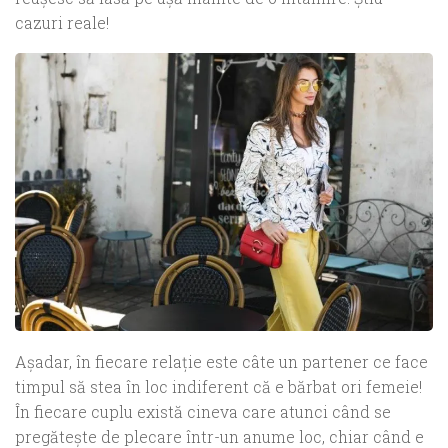
cazuri reale!
Aşadar, în fiecare relaţie este câte un partener ce face
timpul să stea în loc indiferent că e bărbat ori femeie!
În fiecare cuplu există cineva care atunci când se
pregăteşte de plecare într-un anume loc, chiar când e