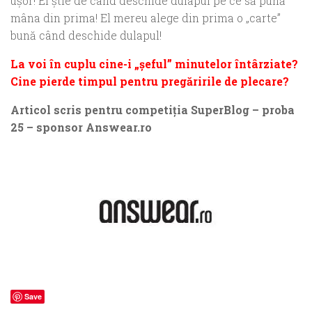
uşor! El ştie de când deschide dulapul pe ce să pună
mâna din prima! El mereu alege din prima o „carte”
bună când deschide dulapul!
La voi în cuplu cine-i „şeful” minutelor întârziate?
Cine pierde timpul pentru pregăririle de plecare?
Articol scris pentru competiţia SuperBlog – proba
25 – sponsor Answear.ro
Save