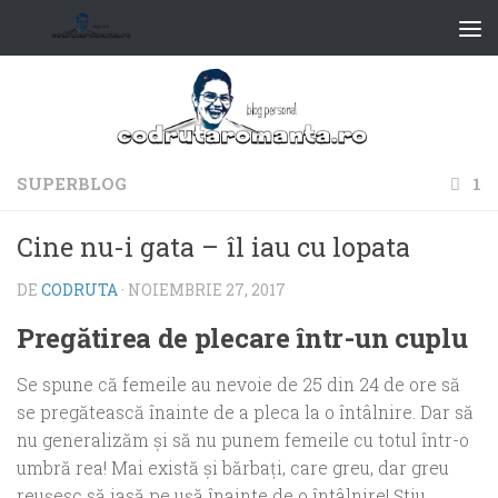
SUPERBLOG
1
Cine nu-i gata – îl iau cu lopata
DE
CODRUTA
·
NOIEMBRIE 27, 2017
Pregătirea de plecare într-un cuplu
Se spune că femeile au nevoie de 25 din 24 de ore să
se pregătească înainte de a pleca la o întâlnire. Dar să
nu generalizăm şi să nu punem femeile cu totul într-o
umbră rea! Mai există şi bărbaţi, care greu, dar greu
reuşesc să iasă pe uşă înainte de o întâlnire! Ştiu