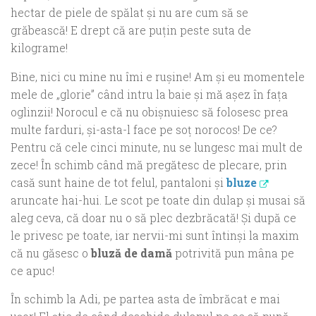
hectar de piele de spălat şi nu are cum să se
grăbească! E drept că are puţin peste suta de
kilograme!
Bine, nici cu mine nu îmi e ruşine! Am şi eu momentele
mele de „glorie” când intru la baie şi mă aşez în faţa
oglinzii! Norocul e că nu obişnuiesc să folosesc prea
multe farduri, şi-asta-l face pe soţ norocos! De ce?
Pentru că cele cinci minute, nu se lungesc mai mult de
zece! În schimb când mă pregătesc de plecare, prin
casă sunt haine de tot felul, pantaloni şi
bluze
aruncate hai-hui. Le scot pe toate din dulap şi musai să
aleg ceva, că doar nu o să plec dezbrăcată! Şi după ce
le privesc pe toate, iar nervii-mi sunt întinşi la maxim
că nu găsesc o
bluză de damă
potrivită pun mâna pe
ce apuc!
În schimb la Adi, pe partea asta de îmbrăcat e mai