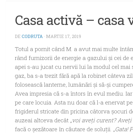
Casa activă – casa v
DE
CODRUTA
·
MARTIE 17, 2019
Totul a pornit când M. a avut mai multe întâ
rând furnizorii de energie a gazului şi cei de e
apei s-au jucat cu nervii lui la modul cel ma
gaz, ba s-a trezit fără apă la robinet câteva zil
folosească lanterne, lumânări şi să-şi cumper
Avea impresia că s-a întors în evul mediu. Iar a
pe care locuia. Asta nu doar că l-a enervat pe 
frigiderul stricate din pricina câtorva şocuri 
auzeai altceva decât „
voi aveţi curent? Aveţi
facă o şezătoare în căutare de soluţii. „
Gata! 