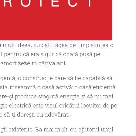
 mult ideea, cu cât trăgea de timp simţea o
il pentru că era sigur că odată pusă pe
 amortizeze în câţiva ani.
gentă, o construcţie care să fie capabilă să
sta înseamnă o casă activă: o casă eficientă
care-şi produce singură energia şi să nu mai
ie electrică este visul oricărui locuitor de pe
r să-ţi doreşti cu adevărat…
gii existente. Ba mai mult, cu ajutorul unui