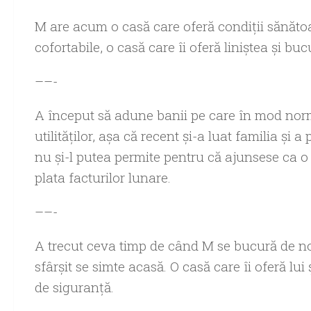
M are acum o casă care oferă condiţii sănătoas
cofortabile, o casă care îi oferă liniştea şi buc
––-
A început să adune banii pe care în mod normal
utilităţilor, aşa că recent şi-a luat familia şi
nu şi-l putea permite pentru că ajunsese ca o m
plata facturilor lunare.
––-
A trecut ceva timp de când M se bucură de n
sfârşit se simte acasă. O casă care îi oferă lui 
de siguranţă.