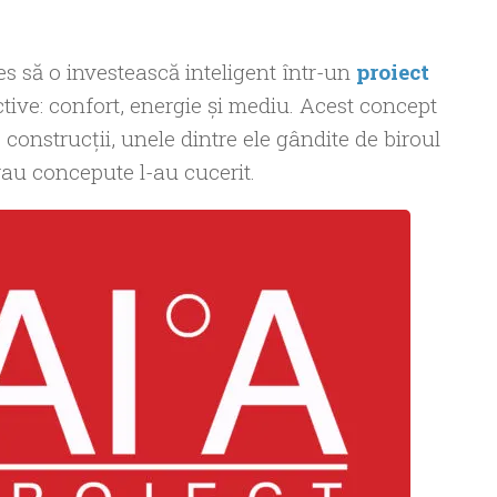
es să o investească inteligent într-un
proiect
active: confort, energie și mediu. Acest concept
 construcţii, unele dintre ele gândite de biroul
rau concepute l-au cucerit.