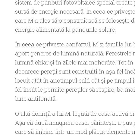
sistem de panouri fotovoltaice special create
sursă de energie necesară. În ceea ce priveşte
care M a ales să o construiască se foloseşte 
energie alimentată la panourile solare.
În ceea ce priveşte confortul, M şi familia lu
aport generos de lumină naturală. Ferestrele 
lumină chiar şi în zilele mai mohorâte. Tot în 
deoarece pereţii sunt construiţi în aşa fel înc
locuit atât în anotimpul cald cât şi pe timpul i
fel încât le permite pereţilor să respire, ba m
bine antifonată.
O altă dorinţă a lui M. legată de casa activă e
Aşa că după imaginea casei părinteşti, a pus p
care să îmbine într-un mod plăcut elemente m