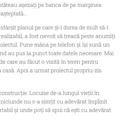
ii stăteau aşezaţi pe banca de pe marginea
eaşteptată…
fârşit planul pe care şi-l dorea de mult să-l
realizabil, a fost nevoit să treacă peste anumiţi
iectul. Pune mâna pe telefon şi îşi sună un
ând au pus la punct toate datele necesare. Mai
i de care au făcut o vizită în teren pentru
a casă. Apoi a urmat proiectul propriu-zis
onstrucţie. Locuise de-a lungul vieţii în
 niciunde nu s-a simţit cu adevărat împlinit.
tabil şi unde poţi să spui că eşti cu adevărat