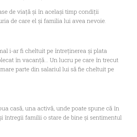
e de viaţă şi în acelaşi timp condiţii
uria de care el şi familia lui avea nevoie.
 i-ar fi cheltuit pe întreţinerea şi plata
 a plecat în vacanţă… Un lucru pe care în trecut
are parte din salariul lui să fie cheltuit pe
oua casă, una activă, unde poate spune că în
şi întregii familii o stare de bine şi sentimentul