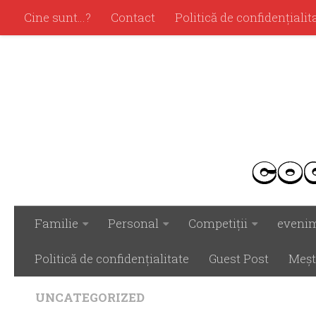
Cine sunt…?
Contact
Politică de confidenţialit
Familie
Personal
Competiţii
eveni
Politică de confidenţialitate
Guest Post
Meşt
UNCATEGORIZED