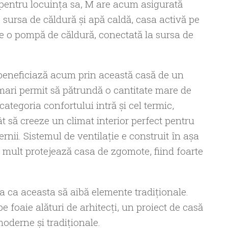
 pentru locuinţa sa, M are acum asigurată
 sursa de căldură şi apă caldă, casa activă pe
de o pompă de căldură, conectată la sursa de
i beneficiază acum prin această casă de un
mari permit să pătrundă o cantitate mare de
categoria confortului intră şi cel termic,
ât să creeze un climat interior perfect pentru
ernii. Sistemul de ventilaţie e construit în aşa
ai mult protejează casa de zgomote, fiind foarte
ra ca aceasta să aibă elemente tradiţionale.
e foaie alături de arhitecţi, un proiect de casă
oderne şi tradiţionale.