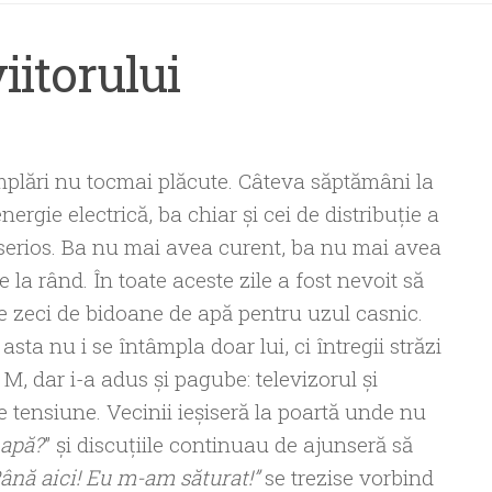
iitorului
mplări nu tocmai plăcute. Câteva săptămâni la
nergie electrică, ba chiar şi cei de distribuţie a
i serios. Ba nu mai avea curent, ba nu mai avea
e la rând. În toate aceste zile a fost nevoit să
e zeci de bidoane de apă pentru uzul casnic.
sta nu i se întâmpla doar lui, ci întregii străzi
M, dar i-a adus şi pagube: televizorul şi
de tensiune. Vecinii ieşiseră la poartă unde nu
 apă?
” şi discuţiile continuau de ajunseră să
Până aici! Eu m-am săturat!”
se trezise vorbind