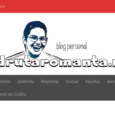
ate
mente
Interviu
Reportaj
Social
HaiHui
Ave
erit de Codru