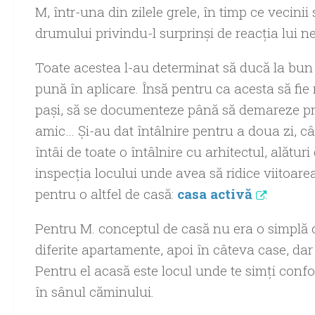
M, într-una din zilele grele, în timp ce vecin
drumului privindu-l surprinşi de reacţia lui n
Toate acestea l-au determinat să ducă la bun s
pună în aplicare. Însă pentru ca acesta să fie 
paşi, să se documenteze până să demareze pro
amic… Şi-au dat întâlnire pentru a doua zi, c
întâi de toate o întâlnire cu arhitectul, alătur
inspecţia locului unde avea să ridice viitoare
pentru o altfel de casă:
casa activă
.
Pentru M. conceptul de casă nu era o simplă c
diferite apartamente, apoi în câteva case, dar
Pentru el acasă este locul unde te simţi confor
în sânul căminului.