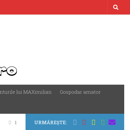
nturile lui MAXimilian
Gospodar amator
1
URMĂREȘTE: