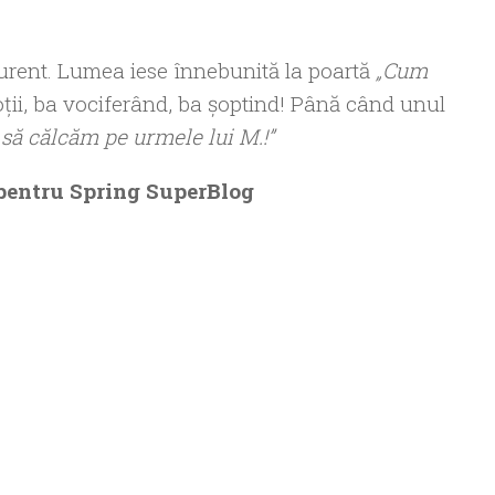
curent. Lumea iese înnebunită la poartă
„Cum
toţii, ba vociferând, ba şoptind! Până când unul
 să călcăm pe urmele lui M.!”
is pentru Spring SuperBlog