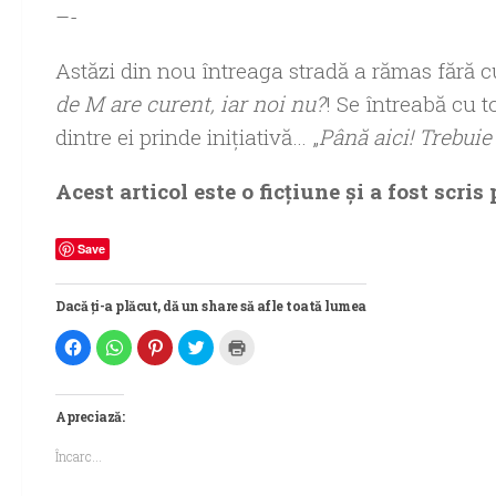
–-
Astăzi din nou întreaga stradă a rămas fără 
de M are curent, iar noi nu?
! Se întreabă cu 
dintre ei prinde iniţiativă… „
Până aici! Trebuie
Acest articol este o ficţiune şi a fost scr
Save
Dacă ți-a plăcut, dă un share să afle toată lumea
Dă
Dă
Dă
Dă
Dă
clic
clic
clic
clic
clic
pentru
pentru
pentru
pentru
pentru
a
partajare
a
a
a
partaja
pe
partaja
partaja
imprima(Se
pe
WhatsApp(Se
pe
pe
deschide
Apreciază:
Facebook(Se
deschide
Pinterest(Se
Twitter(Se
într-
deschide
într-
deschide
deschide
o
într-
o
într-
într-
fereastră
Încarc...
o
fereastră
o
o
nouă)
fereastră
nouă)
fereastră
fereastră
nouă)
nouă)
nouă)