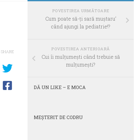
POVESTIREA URMĂTOARE
Cum poate să-ţi sară muştaru’
când ajungi la pediatrie!?
POVESTIREA ANTERIOARĂ
SHARE
Cui îi mulţumeşti când trebuie să
mulţumeşti?
DĂ UN LIKE – E MOCA
MEŞTERIT DE CODRU