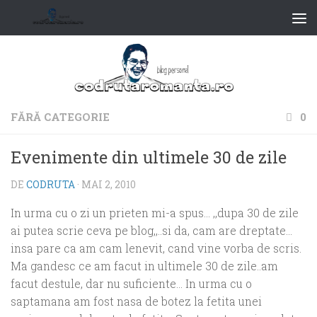
FĂRĂ CATEGORIE
0
Evenimente din ultimele 30 de zile
DE
CODRUTA
·
MAI 2, 2010
In urma cu o zi un prieten mi-a spus… ,,dupa 30 de zile
ai putea scrie ceva pe blog,,..si da, cam are dreptate…
insa pare ca am cam lenevit, cand vine vorba de scris.
Ma gandesc ce am facut in ultimele 30 de zile..am
facut destule, dar nu suficiente… In urma cu o
saptamana am fost nasa de botez la fetita unei