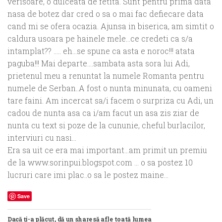
verisoare, o dulceata de fetita. Sunt pentru prima data
nasa de botez dar cred o sa o mai fac defiecare data
cand mi se ofera ocazia. Ajunsa in biserica, am simtit o
caldura usoara pe hainele mele…ce credeti ca s/a
intamplat?? ….. eh…se spune ca asta e noroc!!! atata
paguba!!! Mai departe….sambata asta sora lui Adi,
prietenul meu a renuntat la numele Romanta pentru
numele de Serban..A fost o nunta minunata, cu oameni
tare faini. Am incercat sa/i facem o surpriza cu Adi, un
cadou de nunta asa ca i/am facut un asa zis ziar de
nunta cu text si poze de la cununie, cheful burlacilor,
interviuri cu nasi…
Era sa uit ce era mai important…am primit un premiu
de la www.sorinpui.blogspot.com … o sa postez 10
lucruri care imi plac..o sa le postez maine…
Save
Dacă ți-a plăcut, dă un share să afle toată lumea