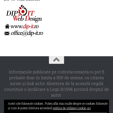
Informaţiile publicate pe codrutaromanta.ro pot fi
preluate doar în limita a 500 de semne, cu citarea
sursei şi link activ. Abaterea de la această regulă
constituie o încălcare a Legii 8/1996 privind dreptul de
autor.
Propulsat de
- Designed with the
Hueman theme
Acest site foloseşte cookies. Puteţi afla mai multe despre ce cookies foloseşte
şi cum le puteţi înlătura accesând
politica de utilizare cookie-uri