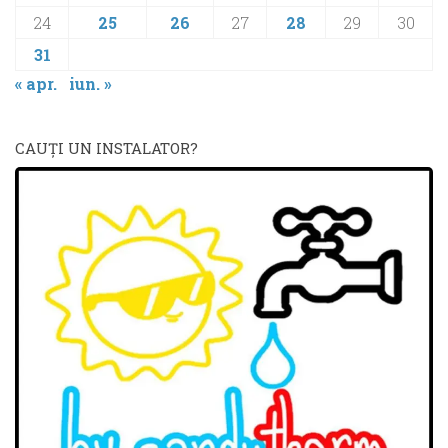
24
25
26
27
28
29
30
31
« apr.
iun. »
CAUŢI UN INSTALATOR?